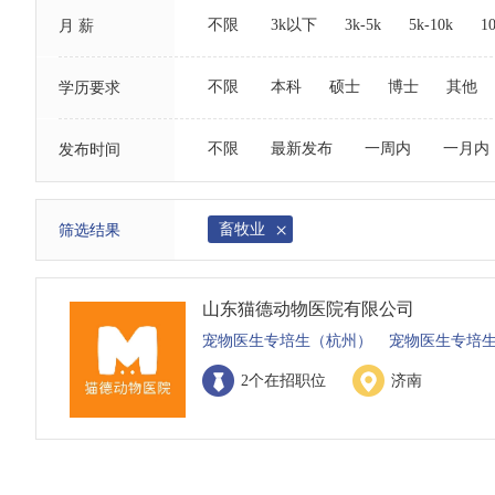
不限
3k以下
3k-5k
5k-10k
1
月 薪
不限
本科
硕士
博士
其他
学历要求
不限
最新发布
一周内
一月内
发布时间
畜牧业
筛选结果
山东猫德动物医院有限公司
宠物医生专培生（杭州）
宠物医生专培
2个在招职位
济南