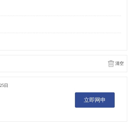
清空
25日
立即网申