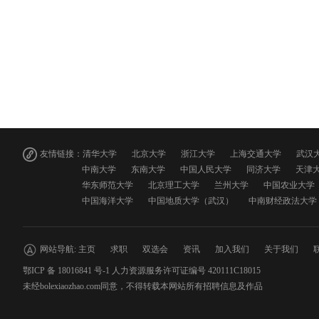
友情链接：
清华大学
北京大学
浙江大学
上海交通大学
武汉
中南大学
东南大学
中国人民大学
同济大学
天津
华东师范大学
北京理工大学
兰州大学
中国农业大学
中国海洋大学
中国地质大学（武汉）
中南财经政法大学
网站导航:
主页
求职
双选会
资讯
加入我们
关于我们
鄂ICP 备 18016841 号-1 人力资源服务许可证编号 420111C18015
未经bolexiaozhao.com同意，不得转载本网站所有招聘信息及作品