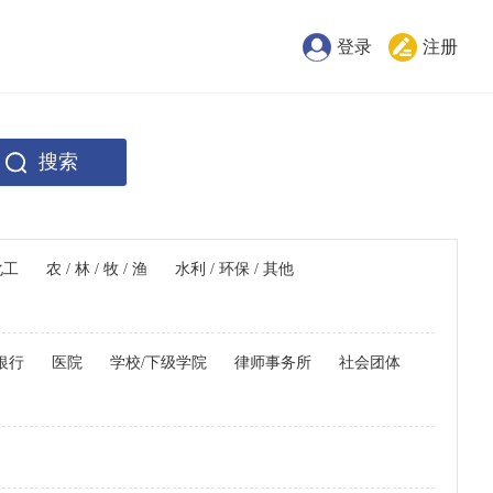
登录
注册
搜索
化工
农 / 林 / 牧 / 渔
水利 / 环保 / 其他
银行
医院
学校/下级学院
律师事务所
社会团体