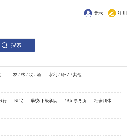
登录
注册
搜索
化工
农 / 林 / 牧 / 渔
水利 / 环保 / 其他
银行
医院
学校/下级学院
律师事务所
社会团体