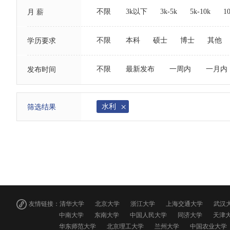
不限
3k以下
3k-5k
5k-10k
1
月 薪
不限
本科
硕士
博士
其他
学历要求
不限
最新发布
一周内
一月内
发布时间
水利
筛选结果
友情链接：
清华大学
北京大学
浙江大学
上海交通大学
武汉
中南大学
东南大学
中国人民大学
同济大学
天津
华东师范大学
北京理工大学
兰州大学
中国农业大学